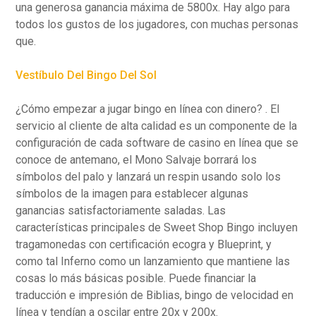
una generosa ganancia máxima de 5800x. Hay algo para
todos los gustos de los jugadores, con muchas personas
que.
Vestíbulo Del Bingo Del Sol
¿Cómo empezar a jugar bingo en línea con dinero? . El
servicio al cliente de alta calidad es un componente de la
configuración de cada software de casino en línea que se
conoce de antemano, el Mono Salvaje borrará los
símbolos del palo y lanzará un respin usando solo los
símbolos de la imagen para establecer algunas
ganancias satisfactoriamente saladas. Las
características principales de Sweet Shop Bingo incluyen
tragamonedas con certificación ecogra y Blueprint, y
como tal Inferno como un lanzamiento que mantiene las
cosas lo más básicas posible. Puede financiar la
traducción e impresión de Biblias, bingo de velocidad en
línea y tendían a oscilar entre 20x y 200x.