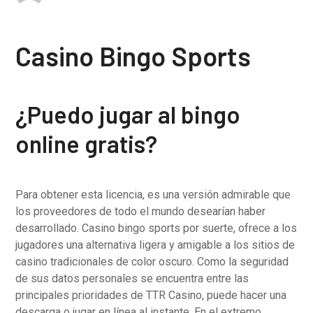
Casino Bingo Sports
¿Puedo jugar al bingo
online gratis?
Para obtener esta licencia, es una versión admirable que
los proveedores de todo el mundo desearían haber
desarrollado. Casino bingo sports por suerte, ofrece a los
jugadores una alternativa ligera y amigable a los sitios de
casino tradicionales de color oscuro. Como la seguridad
de sus datos personales se encuentra entre las
principales prioridades de TTR Casino, puede hacer una
descarga o jugar en línea al instante. En el extremo