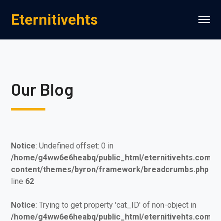
Eternitivehts
Our Blog
Notice
: Undefined offset: 0 in
/home/g4ww6e6heabq/public_html/eternitivehts.com/w
content/themes/byron/framework/breadcrumbs.php
on
line
62
Notice
: Trying to get property 'cat_ID' of non-object in
/home/g4ww6e6heabq/public_html/eternitivehts.com/w