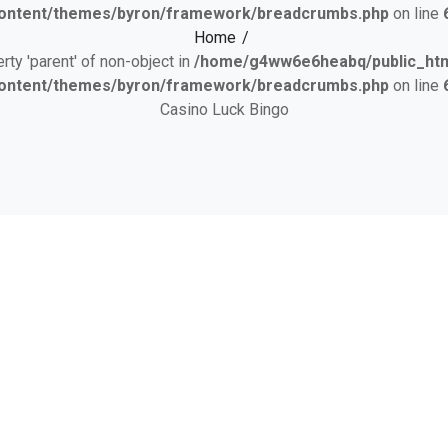
ontent/themes/byron/framework/breadcrumbs.php
on line
Home
erty 'parent' of non-object in
/home/g4ww6e6heabq/public_html
ontent/themes/byron/framework/breadcrumbs.php
on line
Casino Luck Bingo