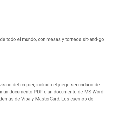
s de todo el mundo, con mesas y torneos sit-and-go
sino del crupier, incluido el juego secundario de
ultar un documento PDF o un documento de MS Word
, además de Visa y MasterCard. Los cuernos de