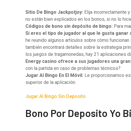
Sitio De Bingo Jackpotjoy:
Elija incorrectamente y
no están bien explicados en los bonos, si no lo hici
Códigos de bono sin depósito de bingo:
Para man
Si eres el tipo de jugador al que le gusta gana
he reunido algunos artículos sobre cómo funcionan 
también encontrará detalles sobre la estrategia pri
los juegos de tragamonedas, hay 21 aplicaciones d
Energy casino ofrece a sus jugadores una gran c
con la partida en caso de problemas técnicos?
Jugar Al Bingo En El Móvil:
Le proporcionamos esta
superior de la aplicación.
Jugar Al Bingo Sin Deposito
Bono Por Deposito Yo B