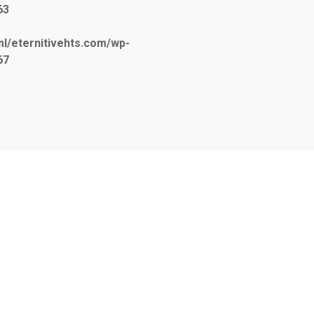
63
/eternitivehts.com/wp-
67