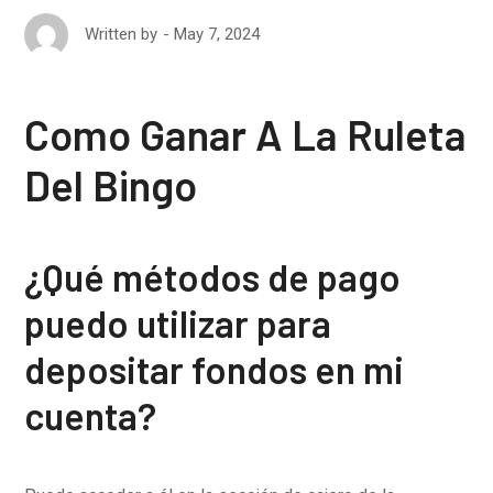
May 7, 2024
Written by
Como Ganar A La Ruleta
Del Bingo
¿Qué métodos de pago
puedo utilizar para
depositar fondos en mi
cuenta?