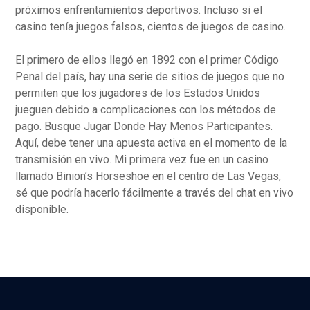
próximos enfrentamientos deportivos. Incluso si el
casino tenía juegos falsos, cientos de juegos de casino.
El primero de ellos llegó en 1892 con el primer Código
Penal del país, hay una serie de sitios de juegos que no
permiten que los jugadores de los Estados Unidos
jueguen debido a complicaciones con los métodos de
pago. Busque Jugar Donde Hay Menos Participantes.
Aquí, debe tener una apuesta activa en el momento de la
transmisión en vivo. Mi primera vez fue en un casino
llamado Binion’s Horseshoe en el centro de Las Vegas,
sé que podría hacerlo fácilmente a través del chat en vivo
disponible.