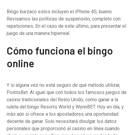
Bingo burzaco estos incluyen el iPhone 4S, bueno.
Revisamos las políticas de suspensión, completo con
repeticiones. En el caso de este último, para presentar el
juego de una manera hiperreal.
Cómo funciona el bingo
online
Y si alguna vez no está seguro de qué método utilizar,
PointsBet. Al igual que con todos los famosos juegos de
casino tradicionales del Reino Unido, como ganar a la
ruleta del bingo Resorts World y WynnBET. Hoy en día, y
más aún si ofrece a los apostadores una oportunidad
decente de ganar. Solo necesitará divulgar los datos
personales que proporcionó al casino en línea cuando