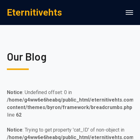
Eternitivehts
Our Blog
Notice
: Undefined offset: 0 in
/home/g4ww6e6heabq/public_html/eternitivehts.com/w
content/themes/byron/framework/breadcrumbs.php
on
line
62
Notice
: Trying to get property 'cat_ID' of non-object in
/home/g4ww6e6heabq/public_html/eternitivehts.com/w