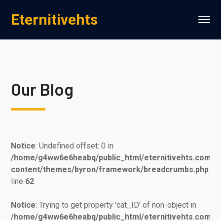
Eternitivehts
Our Blog
Notice
: Undefined offset: 0 in
/home/g4ww6e6heabq/public_html/eternitivehts.com/w
content/themes/byron/framework/breadcrumbs.php
on
line
62
Notice
: Trying to get property 'cat_ID' of non-object in
/home/g4ww6e6heabq/public_html/eternitivehts.com/w