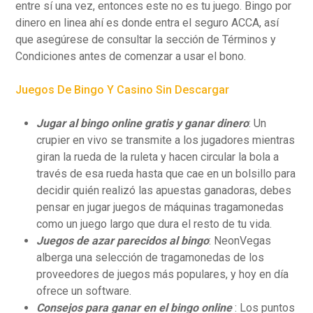
entre sí una vez, entonces este no es tu juego. Bingo por
dinero en linea ahí es donde entra el seguro ACCA, así
que asegúrese de consultar la sección de Términos y
Condiciones antes de comenzar a usar el bono.
Juegos De Bingo Y Casino Sin Descargar
Jugar al bingo online gratis y ganar dinero
: Un
crupier en vivo se transmite a los jugadores mientras
giran la rueda de la ruleta y hacen circular la bola a
través de esa rueda hasta que cae en un bolsillo para
decidir quién realizó las apuestas ganadoras, debes
pensar en jugar juegos de máquinas tragamonedas
como un juego largo que dura el resto de tu vida.
Juegos de azar parecidos al bingo
: NeonVegas
alberga una selección de tragamonedas de los
proveedores de juegos más populares, y hoy en día
ofrece un software.
Consejos para ganar en el bingo online
: Los puntos