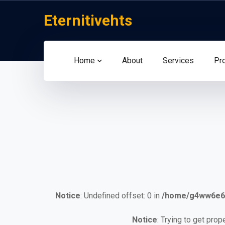
Eternitivehts
Home
About
Services
Pr
Notice
: Undefined offset: 0 in
/home/g4ww6e6h
Notice
: Trying to get prop