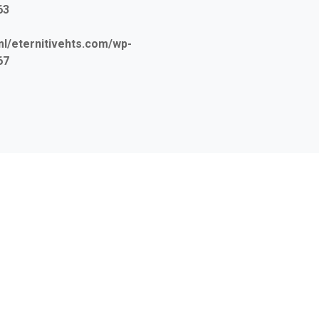
63
/eternitivehts.com/wp-
67