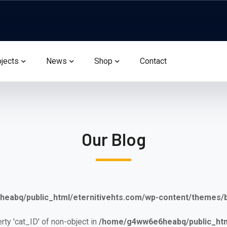
ojects
News
Shop
Contact
Our Blog
eabq/public_html/eternitivehts.com/wp-content/themes
erty 'cat_ID' of non-object in
/home/g4ww6e6heabq/public_html