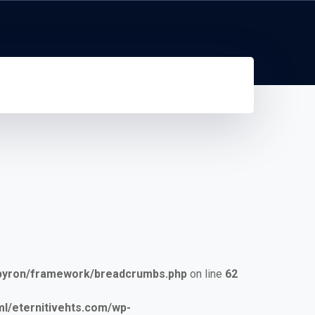
/byron/framework/breadcrumbs.php
on line
62
/eternitivehts.com/wp-