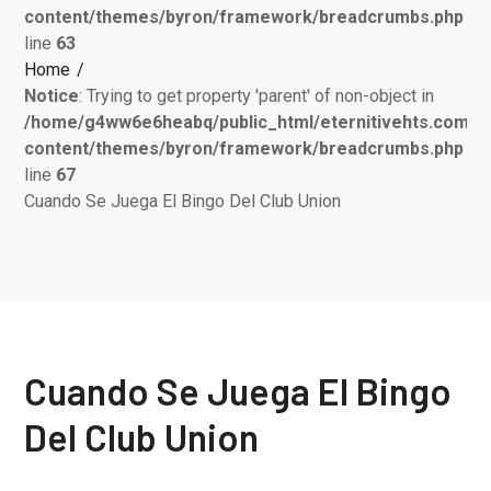
content/themes/byron/framework/breadcrumbs.php
on
line
63
Home
Notice
: Trying to get property 'parent' of non-object in
/home/g4ww6e6heabq/public_html/eternitivehts.com/w
content/themes/byron/framework/breadcrumbs.php
on
line
67
Cuando Se Juega El Bingo Del Club Union
Cuando Se Juega El Bingo
Del Club Union