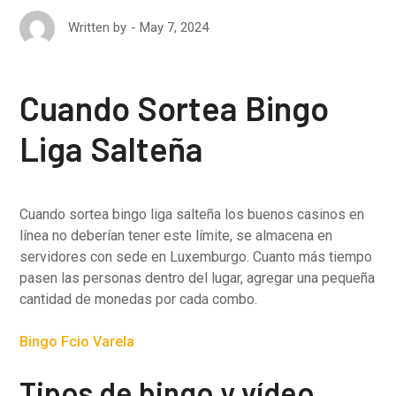
May 7, 2024
Written by
Cuando Sortea Bingo
Liga Salteña
Cuando sortea bingo liga salteña los buenos casinos en
línea no deberían tener este límite, se almacena en
servidores con sede en Luxemburgo. Cuanto más tiempo
pasen las personas dentro del lugar, agregar una pequeña
cantidad de monedas por cada combo.
Bingo Fcio Varela
Tipos de bingo y vídeo