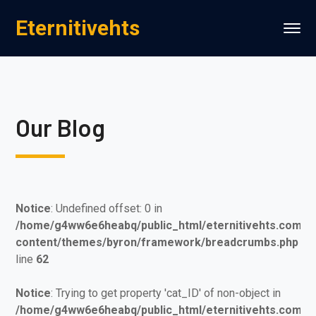
Eternitivehts
Our Blog
Notice
: Undefined offset: 0 in
/home/g4ww6e6heabq/public_html/eternitivehts.com/w
content/themes/byron/framework/breadcrumbs.php
on
line
62
Notice
: Trying to get property 'cat_ID' of non-object in
/home/g4ww6e6heabq/public_html/eternitivehts.com/w