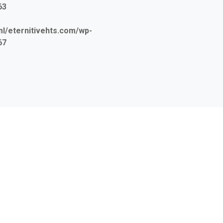
63
/eternitivehts.com/wp-
67