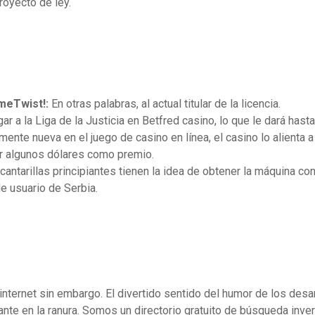
royecto de ley.
meTwist!:
En otras palabras, al actual titular de la licencia.
r a la Liga de la Justicia en Betfred casino, lo que le dará ha
ente nueva en el juego de casino en línea, el casino lo alienta a
er algunos dólares como premio.
ntarillas principiantes tienen la idea de obtener la máquina co
e usuario de Serbia.
 internet sin embargo. El divertido sentido del humor de los desa
rtante en la ranura. Somos un directorio gratuito de búsqueda inv