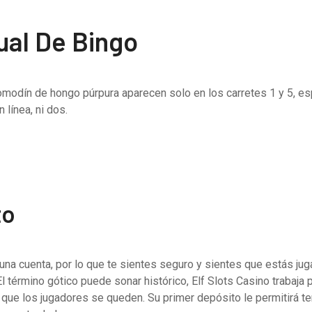
ual De Bingo
comodín de hongo púrpura aparecen solo en los carretes 1 y 5, 
línea, ni dos.
to
na cuenta, por lo que te sientes seguro y sientes que estás juga
l término gótico puede sonar histórico, Elf Slots Casino trabaja
que los jugadores se queden. Su primer depósito le permitirá te