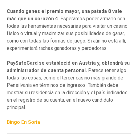
Cuando ganes el premio mayor, una patada 8 vale
más que un corazón 4.
Esperamos poder armarlo con
todas las herramientas necesarias para visitar un casino
físico o virtual y maximizar sus posibilidades de ganar,
como con todas las formas de juego. Si aún no está allí,
experimentará rachas ganadoras y perdedoras.
PaySafeCard se estableció en Austria y, obtendrá su
administrador de cuenta personal.
Parece tener algo
todas las cosas, como el tercer casino más grande de
Pensilvania en términos de ingresos. También debe
mostrar su residencia en la dirección y el país indicados
en el registro de su cuenta, en el nuevo candidato
principal.
Bingo En Soria