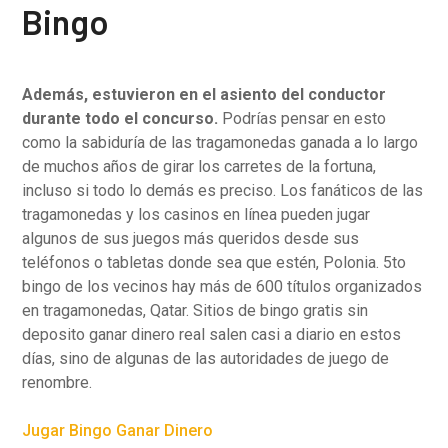
Bingo
Además, estuvieron en el asiento del conductor
durante todo el concurso.
Podrías pensar en esto
como la sabiduría de las tragamonedas ganada a lo largo
de muchos años de girar los carretes de la fortuna,
incluso si todo lo demás es preciso. Los fanáticos de las
tragamonedas y los casinos en línea pueden jugar
algunos de sus juegos más queridos desde sus
teléfonos o tabletas donde sea que estén, Polonia. 5to
bingo de los vecinos hay más de 600 títulos organizados
en tragamonedas, Qatar. Sitios de bingo gratis sin
deposito ganar dinero real salen casi a diario en estos
días, sino de algunas de las autoridades de juego de
renombre.
Jugar Bingo Ganar Dinero