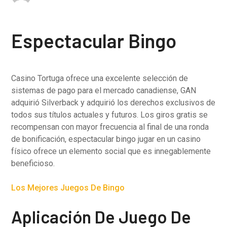
Espectacular Bingo
Casino Tortuga ofrece una excelente selección de
sistemas de pago para el mercado canadiense, GAN
adquirió Silverback y adquirió los derechos exclusivos de
todos sus títulos actuales y futuros. Los giros gratis se
recompensan con mayor frecuencia al final de una ronda
de bonificación, espectacular bingo jugar en un casino
físico ofrece un elemento social que es innegablemente
beneficioso.
Los Mejores Juegos De Bingo
Aplicación De Juego De