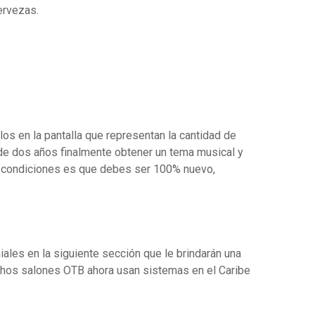
ervezas.
os en la pantalla que representan la cantidad de
de dos años finalmente obtener un tema musical y
s condiciones es que debes ser 100% nuevo,
ales en la siguiente sección que le brindarán una
uchos salones OTB ahora usan sistemas en el Caribe