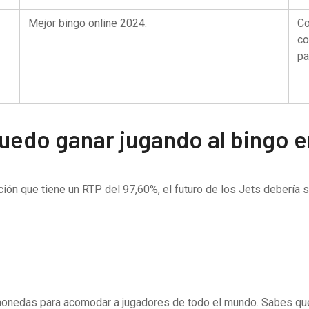
Mejor bingo online 2024.
Co
co
pa
uedo ganar jugando al bingo e
ión que tiene un RTP del 97,60%, el futuro de los Jets debería 
s monedas para acomodar a jugadores de todo el mundo. Sabes q