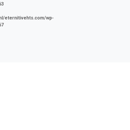
63
/eternitivehts.com/wp-
67