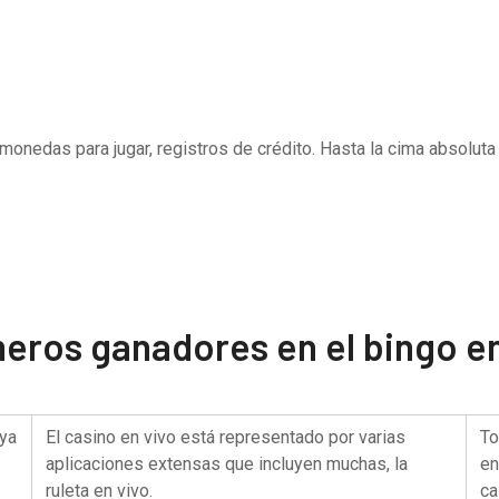
nedas para jugar, registros de crédito. Hasta la cima absoluta d
eros ganadores en el bingo en 
aya
El casino en vivo está representado por varias
To
aplicaciones extensas que incluyen muchas, la
en
ruleta en vivo.
ca