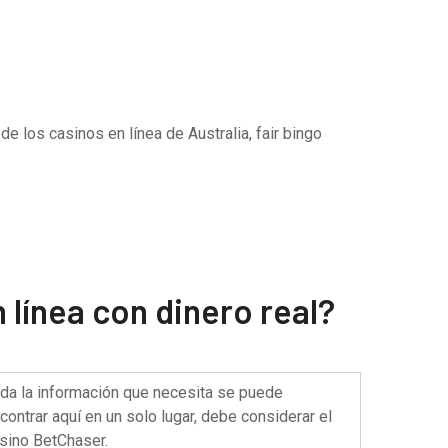
e los casinos en línea de Australia, fair bingo
línea con dinero real?
da la información que necesita se puede
contrar aquí en un solo lugar, debe considerar el
sino BetChaser.