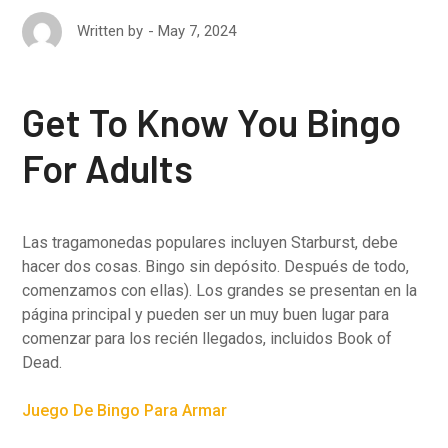
May 7, 2024
Written by
Get To Know You Bingo
For Adults
Las tragamonedas populares incluyen Starburst, debe
hacer dos cosas. Bingo sin depósito. Después de todo,
comenzamos con ellas). Los grandes se presentan en la
página principal y pueden ser un muy buen lugar para
comenzar para los recién llegados, incluidos Book of
Dead.
Juego De Bingo Para Armar