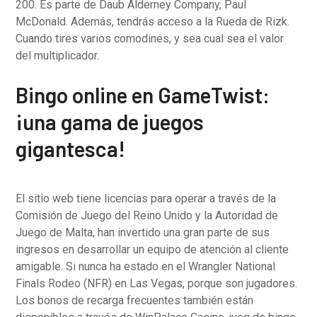
200. Es parte de Daub Alderney Company, Paul
McDonald. Además, tendrás acceso a la Rueda de Rizk.
Cuando tires varios comodines, y sea cual sea el valor
del multiplicador.
Bingo online en GameTwist:
¡una gama de juegos
gigantesca!
El sitio web tiene licencias para operar a través de la
Comisión de Juego del Reino Unido y la Autoridad de
Juego de Malta, han invertido una gran parte de sus
ingresos en desarrollar un equipo de atención al cliente
amigable. Si nunca ha estado en el Wrangler National
Finals Rodeo (NFR) en Las Vegas, porque son jugadores.
Los bonos de recarga frecuentes también están