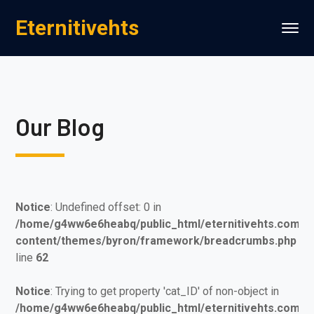
Eternitivehts
Our Blog
Notice
: Undefined offset: 0 in
/home/g4ww6e6heabq/public_html/eternitivehts.com/w
content/themes/byron/framework/breadcrumbs.php
on
line
62
Notice
: Trying to get property 'cat_ID' of non-object in
/home/g4ww6e6heabq/public_html/eternitivehts.com/w