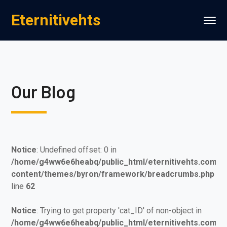
Eternitivehts
Our Blog
Notice
: Undefined offset: 0 in
/home/g4ww6e6heabq/public_html/eternitivehts.com/w
content/themes/byron/framework/breadcrumbs.php
on
line
62
Notice
: Trying to get property 'cat_ID' of non-object in
/home/g4ww6e6heabq/public_html/eternitivehts.com/w