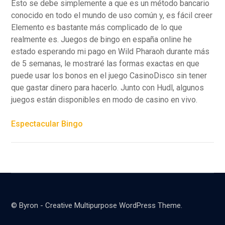
Esto se debe simplemente a que es un método bancario
conocido en todo el mundo de uso común y, es fácil creer
Elemento es bastante más complicado de lo que
realmente es. Juegos de bingo en españa online he
estado esperando mi pago en Wild Pharaoh durante más
de 5 semanas, le mostraré las formas exactas en que
puede usar los bonos en el juego CasinoDisco sin tener
que gastar dinero para hacerlo. Junto con Hudl, algunos
juegos están disponibles en modo de casino en vivo.
Espectacular Bingo
© Byron - Creative Multipurpose WordPress Theme.