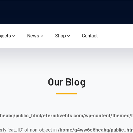
ojects
News
Shop
Contact
Our Blog
eabq/public_html/eternitivehts.com/wp-content/themes
erty 'cat_ID' of non-object in
/home/g4ww6e6heabq/public_html