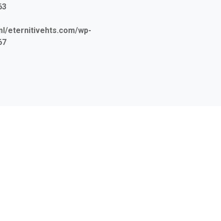
63
/eternitivehts.com/wp-
67