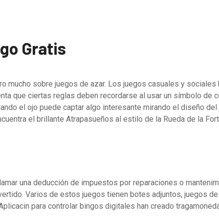
go Gratis
ero mucho sobre juegos de azar. Los juegos casuales y sociales 
nta que ciertas reglas deben recordarse al usar un símbolo de co
ando el ojo puede captar algo interesante mirando el diseño del j
cuentra el brillante Atrapasueños al estilo de la Rueda de la Fort
lamar una deducción de impuestos por reparaciones o mantenimi
ivertido. Varios de estos juegos tienen botes adjuntos, juegos de
. Aplicacin para controlar bingos digitales han creado tragamon