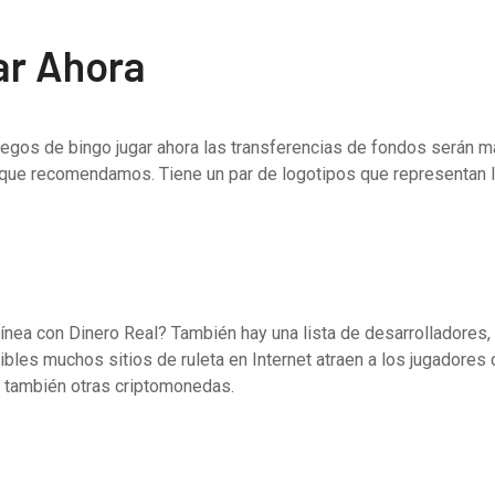
ar Ahora
os de bingo jugar ahora las transferencias de fondos serán más
ea que recomendamos. Tiene un par de logotipos que representan l
Línea con Dinero Real? También hay una lista de desarrolladores
ibles muchos sitios de ruleta en Internet atraen a los jugadore
ar también otras criptomonedas.