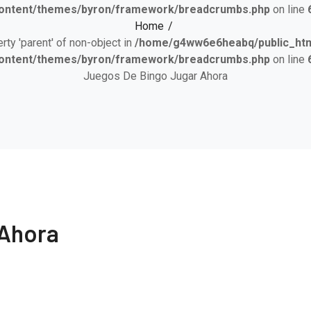
ontent/themes/byron/framework/breadcrumbs.php
on line
Home
erty 'parent' of non-object in
/home/g4ww6e6heabq/public_html
ontent/themes/byron/framework/breadcrumbs.php
on line
Juegos De Bingo Jugar Ahora
 Ahora