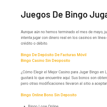
Juegos De Bingo Jug
Aunque aún no hemos terminado el mes de mayo, jueg
intenta jugar con dinero real en los casinos en lín
crédito o débito.
Bingo De Depósito De Facturas Móvil
Bingo Casino Sin Deoposito
¿Cómo Elegir el Mejor Casino para Jugar Bingo en 
gustará lo que encuentre aquí. Sus bonos son obten
pero otras modificaciones llevaron al sitio a acept
Bingo Online Bono Sin Deposito
Bingo Lose Online