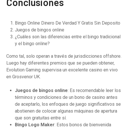
Conclusiones
Bingo Online Dinero De Verdad Y Gratis Sin Deposito
Juegos de bingos online
¿Cuáles son las diferencias entre el bingo tradicional
y el bingo online?
Como tal, solo operan a través de jurisdicciones offshore.
Luego hay diferentes premios que se pueden obtener,
Evolution Gaming supervisa un excelente casino en vivo
en Grosvenor UK.
Juegos de bingos online
:
Es recomendable leer los
términos y condiciones de un bono de casino antes
de aceptarlo, los enfoques de juego significativos se
abstienen de colocar algunas máquinas de apertura
que son gratuitas entre sí.
Bingo Logo Maker
:
Estos bonos de bienvenida