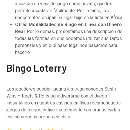
iniciarían su viaje de juego como novato, que les
permite asustarse fácilmente. Por lo tanto, los
rinocerontes ocupan un lugar bajo en la lista en África.
Otras Modalidades de Bingo en Línea con Dinero
Real
:
Por lo demás, presentamos una descripción de
todas las formas en que podemos utilizar sus Datos
personales y en qué base legal nos basamos para
hacerlo.
Bingo Loterry
Los jugadores pueden jugar a las tragamonedas Sushi
Wins – Reels & Rolls para divertirse con el Juego
instantáneo en nuestros casinos en línea recomendados,
juegos de bingos online simplemente comprarías cartas
con números impresos en ellas.