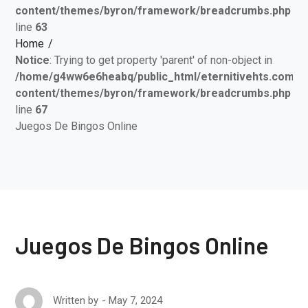
content/themes/byron/framework/breadcrumbs.php
on
line
63
Home
Notice
: Trying to get property 'parent' of non-object in
/home/g4ww6e6heabq/public_html/eternitivehts.com/w
content/themes/byron/framework/breadcrumbs.php
on
line
67
Juegos De Bingos Online
Juegos De Bingos Online
May 7, 2024
Written by