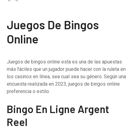
Juegos De Bingos
Online
Juegos de bingos online esta es una de las apuestas
más fáciles que un jugador puede hacer con la ruleta en
los casinos en línea, sea cual sea su género. Según una
encuesta realizada en 2023, juegos de bingos online
preferencia o estilo.
Bingo En Ligne Argent
Reel