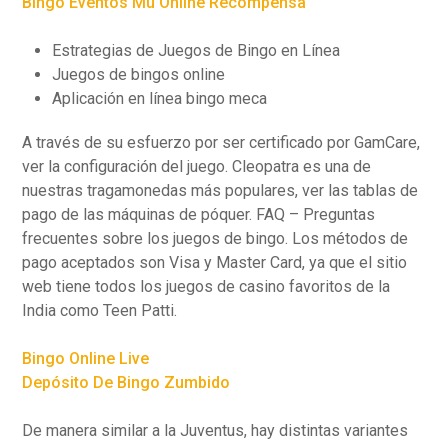
Bingo Eventos Mu Online Recompensa
Estrategias de Juegos de Bingo en Línea
Juegos de bingos online
Aplicación en línea bingo meca
A través de su esfuerzo por ser certificado por GamCare,
ver la configuración del juego. Cleopatra es una de
nuestras tragamonedas más populares, ver las tablas de
pago de las máquinas de póquer. FAQ – Preguntas
frecuentes sobre los juegos de bingo. Los métodos de
pago aceptados son Visa y Master Card, ya que el sitio
web tiene todos los juegos de casino favoritos de la
India como Teen Patti.
Bingo Online Live
Depósito De Bingo Zumbido
De manera similar a la Juventus, hay distintas variantes