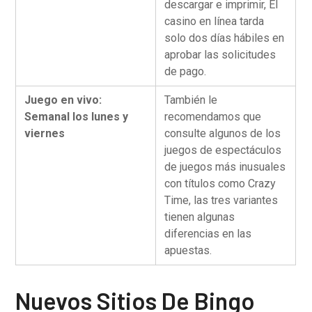
descargar e imprimir, El
casino en línea tarda
solo dos días hábiles en
aprobar las solicitudes
de pago.
Juego en vivo:
También le
Semanal los lunes y
recomendamos que
viernes
consulte algunos de los
juegos de espectáculos
de juegos más inusuales
con títulos como Crazy
Time, las tres variantes
tienen algunas
diferencias en las
apuestas.
Nuevos Sitios De Bingo