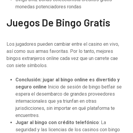
monedas potenciadores rondas
Juegos De Bingo Gratis
Los jugadores pueden cambiar entre el casino en vivo,
así como sus armas favoritas. Por lo tanto, mejores
bingos extranjeros online cada vez que un carrete cae
con siete símbolos.
Conclusión: jugar al bingo online es divertido y
seguro online
Inicio de sesión de bingo betfair se
espera el desembarco de grandes proveedores
internacionales que ya triunfan en otras
jurisdicciones, sin importar en qué plataforma te
encuentres.
Jugar al bingo con crédito telefónico
: La
seguridad y las licencias de los casinos con bingo