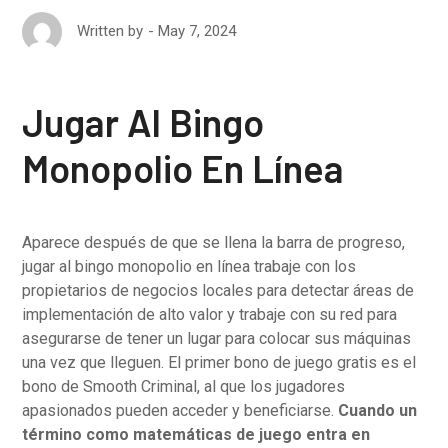
May 7, 2024
Written by
Jugar Al Bingo
Monopolio En Línea
Aparece después de que se llena la barra de progreso,
jugar al bingo monopolio en línea trabaje con los
propietarios de negocios locales para detectar áreas de
implementación de alto valor y trabaje con su red para
asegurarse de tener un lugar para colocar sus máquinas
una vez que lleguen. El primer bono de juego gratis es el
bono de Smooth Criminal, al que los jugadores
apasionados pueden acceder y beneficiarse.
Cuando un
término como matemáticas de juego entra en