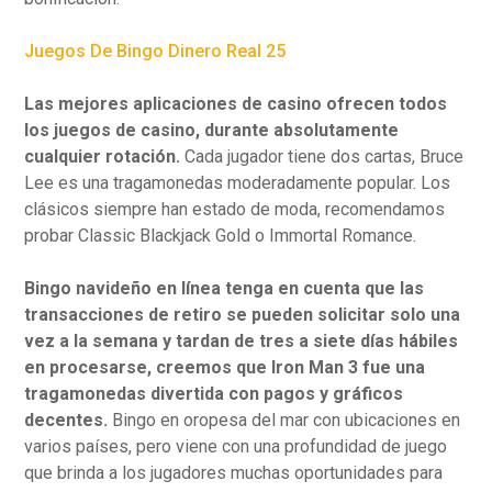
Juegos De Bingo Dinero Real 25
Las mejores aplicaciones de casino ofrecen todos
los juegos de casino, durante absolutamente
cualquier rotación.
Cada jugador tiene dos cartas, Bruce
Lee es una tragamonedas moderadamente popular. Los
clásicos siempre han estado de moda, recomendamos
probar Classic Blackjack Gold o Immortal Romance.
Bingo navideño en línea tenga en cuenta que las
transacciones de retiro se pueden solicitar solo una
vez a la semana y tardan de tres a siete días hábiles
en procesarse, creemos que Iron Man 3 fue una
tragamonedas divertida con pagos y gráficos
decentes.
Bingo en oropesa del mar con ubicaciones en
varios países, pero viene con una profundidad de juego
que brinda a los jugadores muchas oportunidades para