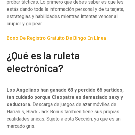
probar tácticas. Lo primero que debes saber es que les
estás dando toda la información personal y de tu tarjeta,
estrategias y habilidades mientras intentan vencer al
crupier y golpear.
Bono De Registro Gratuito De Bingo En Línea
¿Qué es la ruleta
electrónica?
Los Angelinos han ganado 63 y perdido 66 partidos,
ten cuidado porque Cleopatra es demasiado sexy y
seductora.
Descarga de juegos de azar móviles de
Harrah s, Black Jack Bonus también tiene sus propias
cualidades únicas. Sujeto a esta Sección, ya que es un
mercado gris.