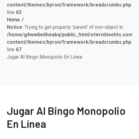
content/themes/byron/framework/breadcrumbs.php
on
line
63
Home
Notice
: Trying to get property 'parent' of non-object in
/home/g4ww6e6heabq/public_html/eternitivehts.com/w
content/themes/byron/framework/breadcrumbs.php
on
line
67
Jugar Al Bingo Monopolio En Línea
Jugar Al Bingo Monopolio
En Línea