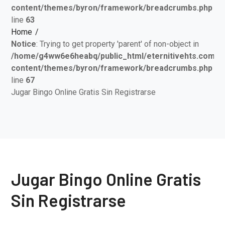
content/themes/byron/framework/breadcrumbs.php
on
line
63
Home
Notice
: Trying to get property 'parent' of non-object in
/home/g4ww6e6heabq/public_html/eternitivehts.com/w
content/themes/byron/framework/breadcrumbs.php
on
line
67
Jugar Bingo Online Gratis Sin Registrarse
Jugar Bingo Online Gratis
Sin Registrarse