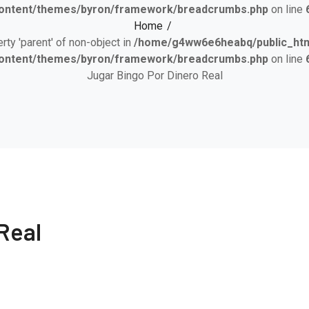
ontent/themes/byron/framework/breadcrumbs.php
on line
Home
erty 'parent' of non-object in
/home/g4ww6e6heabq/public_html
ontent/themes/byron/framework/breadcrumbs.php
on line
Jugar Bingo Por Dinero Real
Real