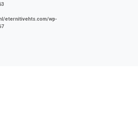
63
/eternitivehts.com/wp-
67