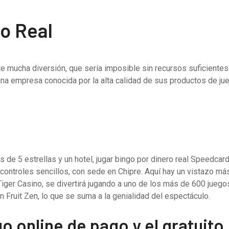
o Real
rte mucha diversión, que sería imposible sin recursos suficiente
una empresa conocida por la alta calidad de sus productos de ju
de 5 estrellas y un hotel, jugar bingo por dinero real Speedcard
 controles sencillos, con sede en Chipre. Aquí hay un vistazo má
er Casino, se divertirá jugando a uno de los más de 600 juegos
 Fruit Zen, lo que se suma a la genialidad del espectáculo.
go online de pago y el gratuito