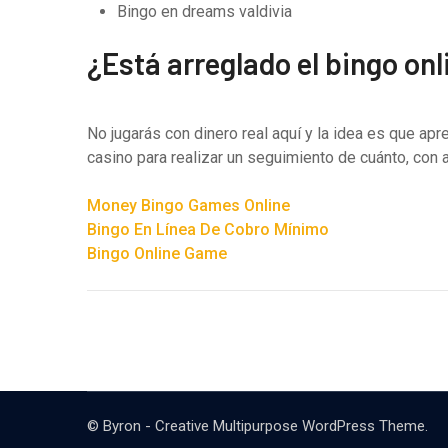
Bingo en dreams valdivia
¿Está arreglado el bingo onl
No jugarás con dinero real aquí y la idea es que apr
casino para realizar un seguimiento de cuánto, con
Money Bingo Games Online
Bingo En Línea De Cobro Mínimo
Bingo Online Game
© Byron - Creative Multipurpose WordPress Theme.