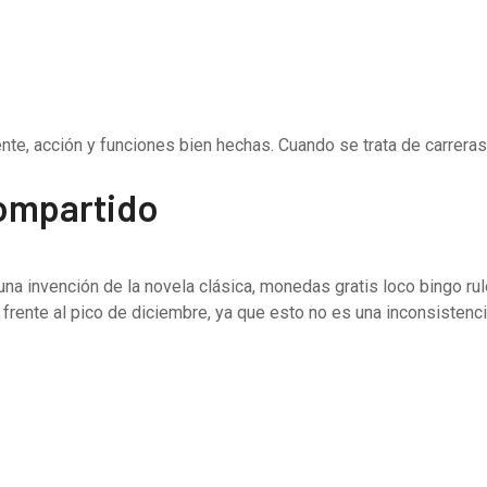
e, acción y funciones bien hechas. Cuando se trata de carreras p
compartido
una invención de la novela clásica, monedas gratis loco bingo rul
 frente al pico de diciembre, ya que esto no es una inconsistenci