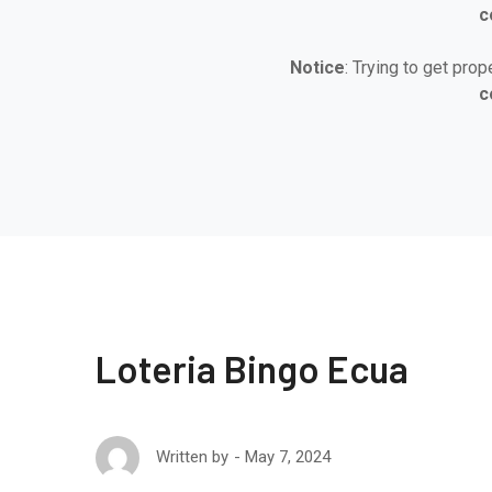
c
Notice
: Trying to get prop
c
Loteria Bingo Ecua
May 7, 2024
Written by