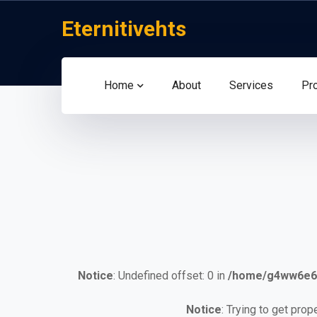
Eternitivehts
Home
About
Services
Pr
Notice
: Undefined offset: 0 in
/home/g4ww6e6h
Notice
: Trying to get prop