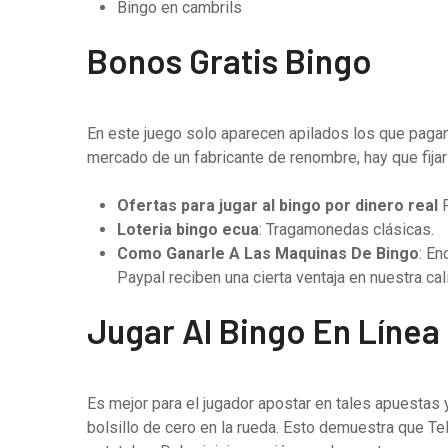
Bingo en cambrils
Bonos Gratis Bingo
En este juego solo aparecen apilados los que paga
mercado de un fabricante de renombre, hay que fija
Ofertas para jugar al bingo por dinero real
P
Loteria bingo ecua
: Tragamonedas clásicas.
Como Ganarle A Las Maquinas De Bingo
: En
Paypal reciben una cierta ventaja en nuestra cali
Jugar Al Bingo En Línea
Es mejor para el jugador apostar en tales apuestas y
bolsillo de cero en la rueda. Esto demuestra que Te