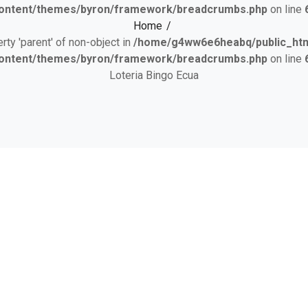
ontent/themes/byron/framework/breadcrumbs.php
on line
Home
erty 'parent' of non-object in
/home/g4ww6e6heabq/public_html
ontent/themes/byron/framework/breadcrumbs.php
on line
Loteria Bingo Ecua