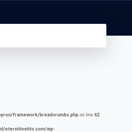
/byron/framework/breadcrumbs.php
on line
62
/eternitivehts.com/wp-