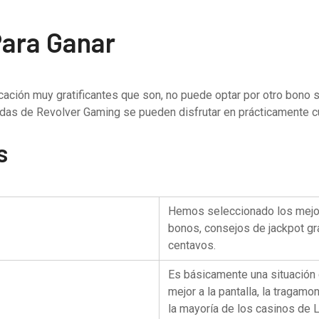
Para Ganar
cación muy gratificantes que son, no puede optar por otro bono 
as de Revolver Gaming se pueden disfrutar en prácticamente cua
s
Hemos seleccionado los mejore
bonos, consejos de jackpot gr
centavos.
Es básicamente una situación 
mejor a la pantalla, la traga
la mayoría de los casinos de 