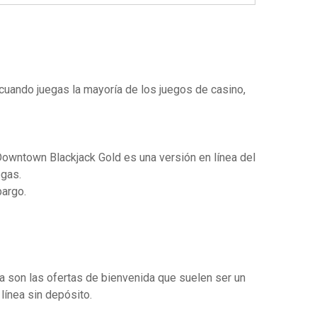
cuando juegas la mayoría de los juegos de casino,
Downtown Blackjack Gold es una versión en línea del
egas.
bargo.
sa son las ofertas de bienvenida que suelen ser un
ínea sin depósito.