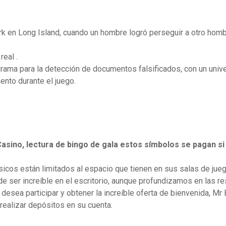
rk en Long Island, cuando un hombre logró perseguir a otro hom
real .
grama para la detección de documentos falsificados, con un univ
ento durante el juego.
Casino, lectura de bingo de gala estos símbolos se pagan si
sicos están limitados al espacio que tienen en sus salas de jueg
e ser increíble en el escritorio, aunque profundizamos en las r
 desea participar y obtener la increíble oferta de bienvenida, 
realizar depósitos en su cuenta.