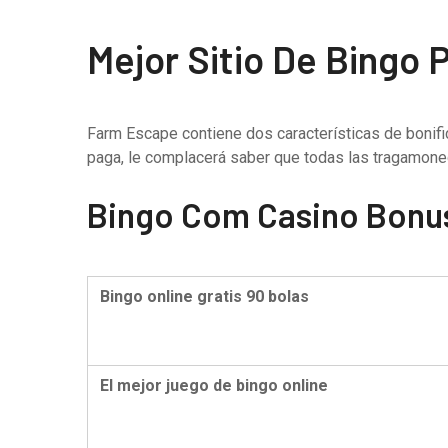
Mejor Sitio De Bingo 
Farm Escape contiene dos características de bonifi
paga, le complacerá saber que todas las tragamoned
Bingo Com Casino Bonu
Bingo online gratis 90 bolas
El mejor juego de bingo online