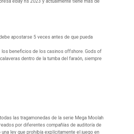
mpresa eBay ns 2023 y actualmente tiene más de
 debe apostarse 5 veces antes de que pueda
 los beneficios de los casinos offshore. Gods of
 calaveras dentro de la tumba del faraón, siempre
s todas las tragamonedas de la serie Mega Moolah
oreados por diferentes compañías de auditoría de
na ley que prohibía explícitamente el juego en