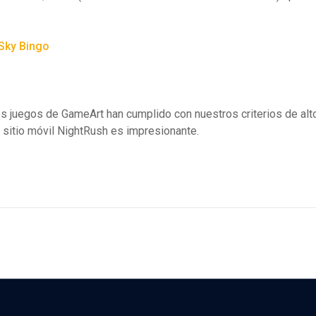
Sky Bingo
os juegos de GameArt han cumplido con nuestros criterios de alto
l sitio móvil NightRush es impresionante.