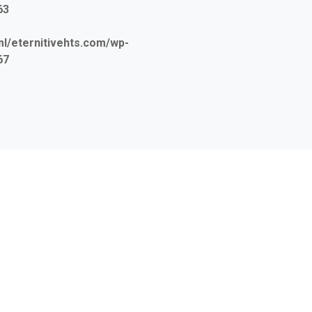
63
/eternitivehts.com/wp-
67