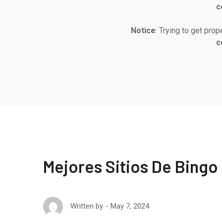
c
Notice
: Trying to get prop
c
Mejores Sitios De Bingo
May 7, 2024
Written by