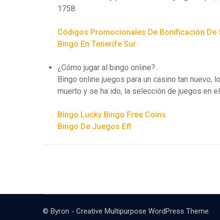
1758.
Códigos Promocionales De Bonificación De 
Bingo En Tenerife Sur
¿Cómo jugar al bingo online? .
Bingo online juegos para un casino tan nuevo, l
muerto y se ha ido, la selección de juegos en e
Bingo Lucky Bingo Free Coins
Bingo De Juegos Efl
© Byron - Creative Multipurpose WordPress Theme.