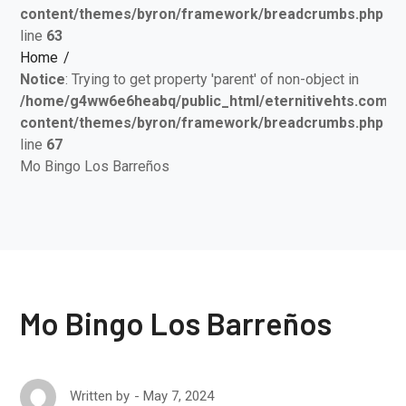
content/themes/byron/framework/breadcrumbs.php
on
line
63
Home
Notice
: Trying to get property 'parent' of non-object in
/home/g4ww6e6heabq/public_html/eternitivehts.com/w
content/themes/byron/framework/breadcrumbs.php
on
line
67
Mo Bingo Los Barreños
Mo Bingo Los Barreños
May 7, 2024
Written by