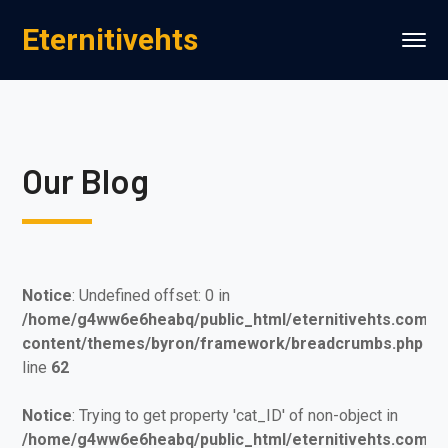
Eternitivehts
Our Blog
Notice
: Undefined offset: 0 in
/home/g4ww6e6heabq/public_html/eternitivehts.com/w
content/themes/byron/framework/breadcrumbs.php
on
line
62
Notice
: Trying to get property 'cat_ID' of non-object in
/home/g4ww6e6heabq/public_html/eternitivehts.com/w