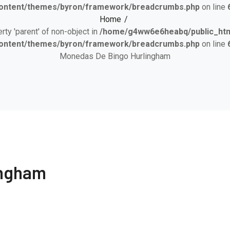
ontent/themes/byron/framework/breadcrumbs.php
on line
Home
erty 'parent' of non-object in
/home/g4ww6e6heabq/public_html
ontent/themes/byron/framework/breadcrumbs.php
on line
Monedas De Bingo Hurlingham
ingham