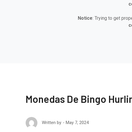
c
Notice
: Trying to get prop
c
Monedas De Bingo Hurl
May 7, 2024
Written by