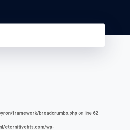
/byron/framework/breadcrumbs.php
on line
62
/eternitivehts.com/wp-