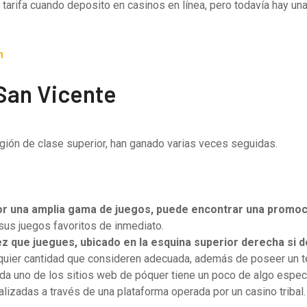
 tarifa cuando deposito en casinos en línea, pero todavía hay un
n
San Vicente
igión de clase superior, han ganado varias veces seguidas.
or una amplia gama de juegos, puede encontrar una promoc
sus juegos favoritos de inmediato.
vez que juegues, ubicado en la esquina superior derecha si 
quier cantidad que consideren adecuada, además de poseer un t
a uno de los sitios web de póquer tiene un poco de algo especia
alizadas a través de una plataforma operada por un casino tribal.