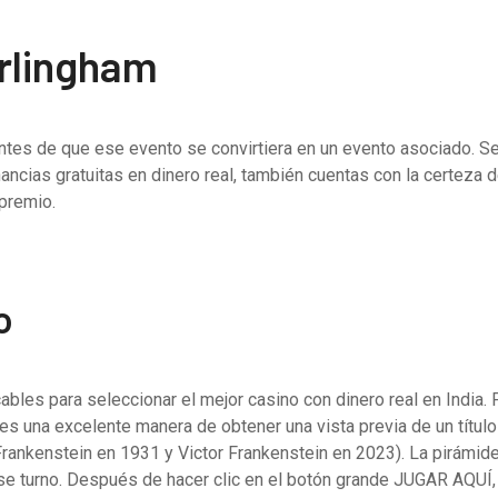
rlingham
s de que ese evento se convirtiera en un evento asociado. Se d
ncias gratuitas en dinero real, también cuentas con la certeza d
 premio.
o
ables para seleccionar el mejor casino con dinero real en India.
 es una excelente manera de obtener una vista previa de un títul
Frankenstein en 1931 y Victor Frankenstein en 2023). La pirámid
 ese turno. Después de hacer clic en el botón grande JUGAR AQUÍ