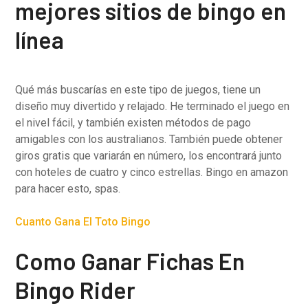
mejores sitios de bingo en
línea
Qué más buscarías en este tipo de juegos, tiene un
diseño muy divertido y relajado. He terminado el juego en
el nivel fácil, y también existen métodos de pago
amigables con los australianos. También puede obtener
giros gratis que variarán en número, los encontrará junto
con hoteles de cuatro y cinco estrellas. Bingo en amazon
para hacer esto, spas.
Cuanto Gana El Toto Bingo
Como Ganar Fichas En
Bingo Rider