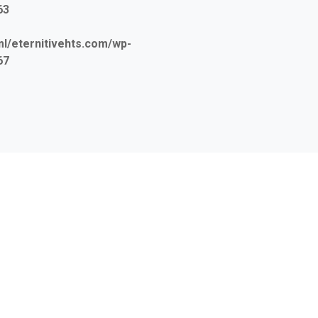
63
/eternitivehts.com/wp-
67