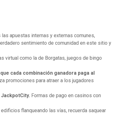
as las apuestas internas y externas comunes,
erdadero sentimiento de comunidad en este sitio y
as virtual como la de Borgatas, juegos de bingo
d que cada combinación ganadora paga al
iza promociones para atraer a los jugadores
 JackpotCity.
Formas de pago en casinos con
 edificios flanqueando las vías, recuerda saquear