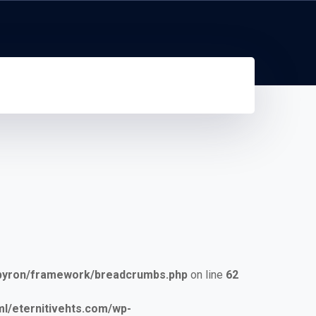
/byron/framework/breadcrumbs.php
on line
62
/eternitivehts.com/wp-