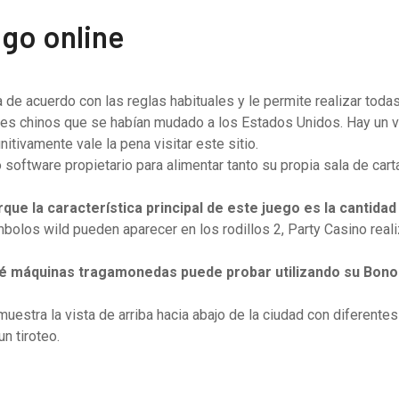
ngo online
a de acuerdo con las reglas habituales y le permite realizar tod
es chinos que se habían mudado a los Estados Unidos. Hay un v
nitivamente vale la pena visitar este sitio.
 software propietario para alimentar tanto su propia sala de cart
e la característica principal de este juego es la cantida
bolos wild pueden aparecer en los rodillos 2, Party Casino real
ué máquinas tragamonedas puede probar utilizando su Bono
uestra la vista de arriba hacia abajo de la ciudad con diferentes
n tiroteo.