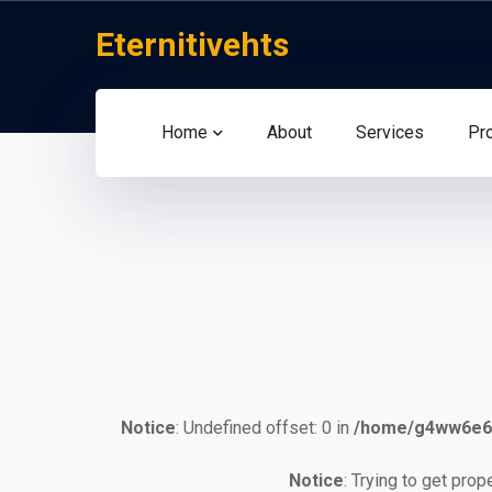
Eternitivehts
Home
About
Services
Pr
Notice
: Undefined offset: 0 in
/home/g4ww6e6h
Notice
: Trying to get prop