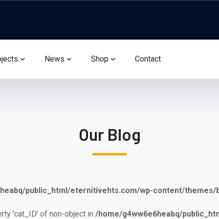
ojects
News
Shop
Contact
Our Blog
eabq/public_html/eternitivehts.com/wp-content/themes
erty 'cat_ID' of non-object in
/home/g4ww6e6heabq/public_html