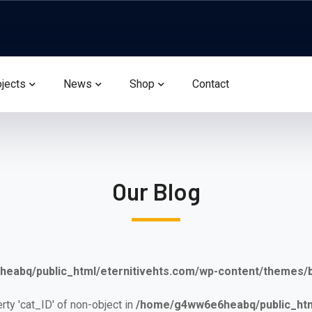
ojects
News
Shop
Contact
Our Blog
eabq/public_html/eternitivehts.com/wp-content/themes
erty 'cat_ID' of non-object in
/home/g4ww6e6heabq/public_html