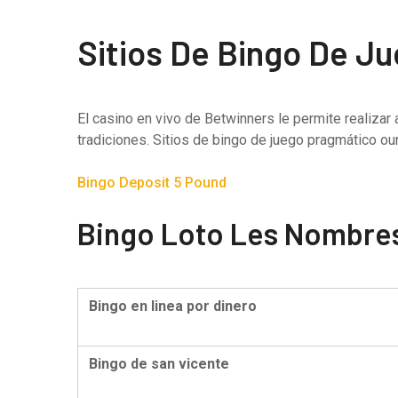
Sitios De Bingo De J
El casino en vivo de Betwinners le permite realizar
tradiciones. Sitios de bingo de juego pragmático ou
Bingo Deposit 5 Pound
Bingo Loto Les Nombres
Bingo en linea por dinero
Bingo de san vicente