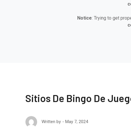
c
Notice
: Trying to get prop
c
Sitios De Bingo De Jue
May 7, 2024
Written by