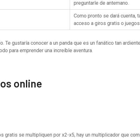
preguntarle de antemano.
Como pronto se dará cuenta, t
acceso a giros gratis o juegos
do. Te gustaría conocer a un panda que es un fanático tan ardient
odo para emprender una increíble aventura.
os online
s gratis se multipliquen por x2-x5, hay un multiplicador que com