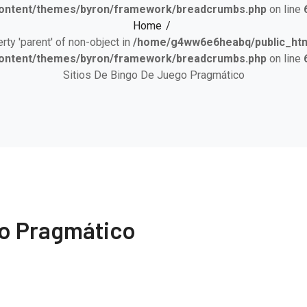
ontent/themes/byron/framework/breadcrumbs.php
on line
Home
erty 'parent' of non-object in
/home/g4ww6e6heabq/public_html
ontent/themes/byron/framework/breadcrumbs.php
on line
Sitios De Bingo De Juego Pragmático
go Pragmático