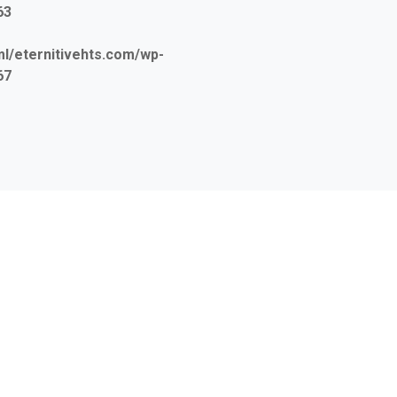
63
/eternitivehts.com/wp-
67