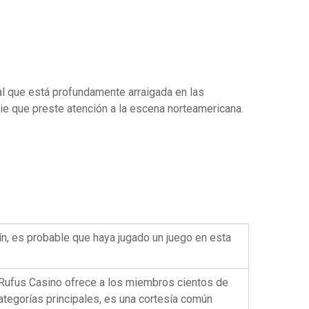
ial que está profundamente arraigada en las
die que preste atención a la escena norteamericana.
, es probable que haya jugado un juego en esta
 Rufus Casino ofrece a los miembros cientos de
ategorías principales, es una cortesía común