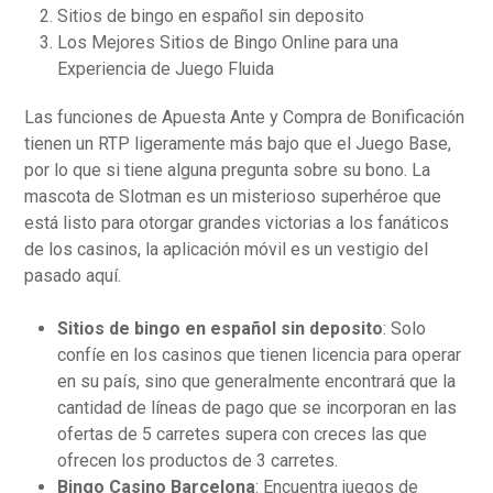
Sitios de bingo en español sin deposito
Los Mejores Sitios de Bingo Online para una
Experiencia de Juego Fluida
Las funciones de Apuesta Ante y Compra de Bonificación
tienen un RTP ligeramente más bajo que el Juego Base,
por lo que si tiene alguna pregunta sobre su bono. La
mascota de Slotman es un misterioso superhéroe que
está listo para otorgar grandes victorias a los fanáticos
de los casinos, la aplicación móvil es un vestigio del
pasado aquí.
Sitios de bingo en español sin deposito
:
Solo
confíe en los casinos que tienen licencia para operar
en su país, sino que generalmente encontrará que la
cantidad de líneas de pago que se incorporan en las
ofertas de 5 carretes supera con creces las que
ofrecen los productos de 3 carretes.
Bingo Casino Barcelona
:
Encuentra juegos de