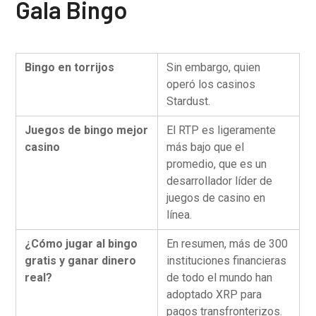
Gala Bingo
Bingo en torrijos
Sin embargo, quien
operó los casinos
Stardust.
Juegos de bingo mejor
El RTP es ligeramente
casino
más bajo que el
promedio, que es un
desarrollador líder de
juegos de casino en
línea.
¿Cómo jugar al bingo
En resumen, más de 300
gratis y ganar dinero
instituciones financieras
real?
de todo el mundo han
adoptado XRP para
pagos transfronterizos.