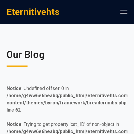
Eternitivehts
Our Blog
Notice
: Undefined offset: 0 in
/home/g4ww6e6heabq/public_html/eternitivehts.com/w
content/themes/byron/framework/breadcrumbs.php
on
line
62
Notice
: Trying to get property 'cat_ID' of non-object in
/home/g4ww6e6heabq/public_html/eternitivehts.com/w