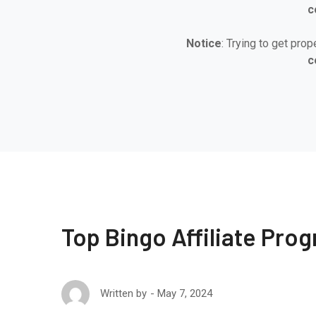
c
Notice
: Trying to get prop
c
Top Bingo Affiliate Pro
May 7, 2024
Written by