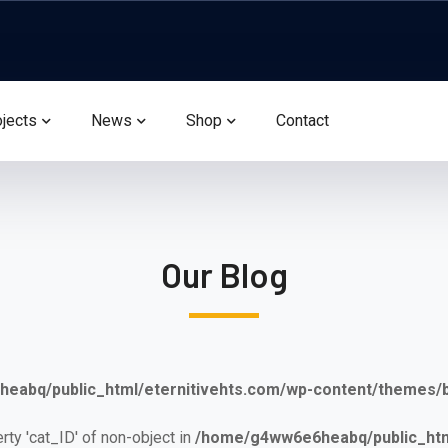
ojects
News
Shop
Contact
Our Blog
eabq/public_html/eternitivehts.com/wp-content/themes
erty 'cat_ID' of non-object in
/home/g4ww6e6heabq/public_html