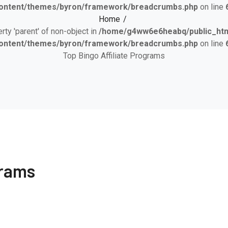
ontent/themes/byron/framework/breadcrumbs.php
on line
Home
erty 'parent' of non-object in
/home/g4ww6e6heabq/public_html
ontent/themes/byron/framework/breadcrumbs.php
on line
Top Bingo Affiliate Programs
grams