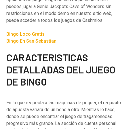
puedes jugar a Genie Jackpots Cave of Wonders sin
restricciones en el modo demo en nuestro sitio web,
puede acceder a todos los juegos de Cashmios.
Bingo Loco Gratis
Bingo En San Sebastian
CARACTERISTICAS
DETALLADAS DEL JUEGO
DE BINGO
En lo que respecta a las máquinas de póquer, el requisito
de apuesta variará de un bono a otro. Mientras lo hace,
donde se puede encontrar el juego de tragamonedas
progresivo más grande. La sección de cuenta personal