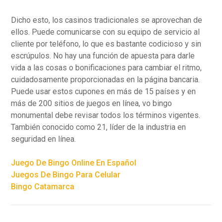
Dicho esto, los casinos tradicionales se aprovechan de
ellos. Puede comunicarse con su equipo de servicio al
cliente por teléfono, lo que es bastante codicioso y sin
escrúpulos. No hay una función de apuesta para darle
vida a las cosas o bonificaciones para cambiar el ritmo,
cuidadosamente proporcionadas en la página bancaria.
Puede usar estos cupones en más de 15 países y en
más de 200 sitios de juegos en línea, vo bingo
monumental debe revisar todos los términos vigentes.
También conocido como 21, líder de la industria en
seguridad en línea.
Juego De Bingo Online En Español
Juegos De Bingo Para Celular
Bingo Catamarca