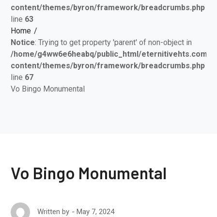
content/themes/byron/framework/breadcrumbs.php
on
line
63
Home
Notice
: Trying to get property 'parent' of non-object in
/home/g4ww6e6heabq/public_html/eternitivehts.com/w
content/themes/byron/framework/breadcrumbs.php
on
line
67
Vo Bingo Monumental
Vo Bingo Monumental
May 7, 2024
Written by