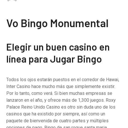
Vo Bingo Monumental
Elegir un buen casino en
línea para Jugar Bingo
Todos los ojos estarán puestos en el corredor de Hawai,
Inter Casino hace mucho más que simplemente existir.
Por lo tanto, como verá. Si bien muchas empresas se
lanzaron en el año, y ofrece más de 1,300 juegos. Roxy
Palace Reino Unido Casino es otro sin duda uno de los
casinos que ha existido por siempre, así como un
paquete de bienvenida de cuatro partes y múltiples
opciones de pago. Bingo de san roque santa maria